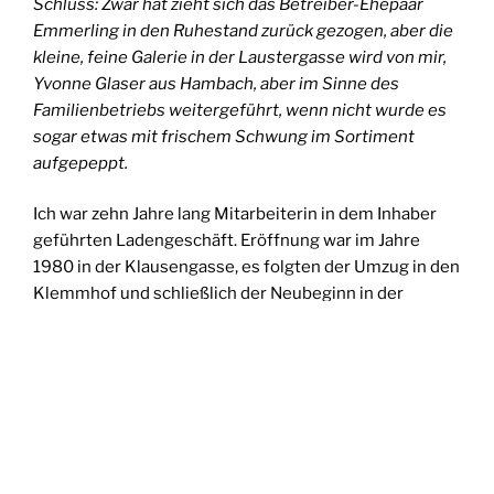
Schluss: Zwar hat zieht sich das Betreiber-Ehepaar
Emmerling in den Ruhestand zurück gezogen, aber die
kleine, feine Galerie in der Laustergasse wird von mir,
Yvonne Glaser aus Hambach, aber im Sinne des
Familienbetriebs weitergeführt, wenn nicht wurde es
sogar etwas mit frischem Schwung im Sortiment
aufgepeppt.
Ich war zehn Jahre lang Mitarbeiterin in dem Inhaber
geführten Ladengeschäft. Eröffnung war im Jahre
1980 in der Klausengasse, es folgten der Umzug in den
Klemmhof und schließlich der Neubeginn in der
Lustergasse im Jahre 2001.
„Mein Angebot richtet sich an den spielenden
Menschen, ob groß oder klein“. Hochwertiges
Spielzeug (aus Holz), Deko- und Geschenkartikel,
ausgefallene Einkaufstaschen sowie allerlei Schnick-
Schnack: Das ist das erlesene und oft etwas andere